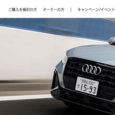
ご購入を検討の方
オーナーの方
|
キャンペーン/イベント
Online Showroom
Owner’s Dashboard
キャンペーン
初めてのAudi e-tron
アフターサービスのご案内
Audi Special Compact Fair 2026
保証＆メンテナンスサービス
サービス / プロダクトのご利用
Audi e-tronモデル 期間限定 Special Offer
モビリティサービス
Audi Online Shop
Audi Summer Refresh Campaign 2026
モビリティサービス
キャンペーン一覧はこちら
最新モデル
認定中古車
最新モデル
認定中古車
最新モデル
認定中古車