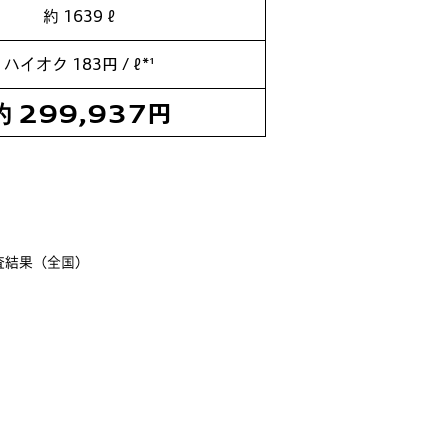
約 1639 ℓ
ハイオク
183円 / ℓ*¹
約
299,937
円
査結果（全国）