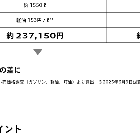
約 1550 ℓ
軽油
153円 / ℓ*¹
約
237,150
円
もの差に
所小売価格調査（ガソリン、軽油、灯油）より算出 ※2025年6月9日調
イント