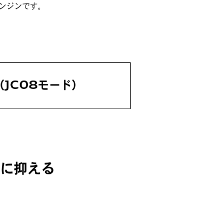
エンジンです。
ℓ（JC08モード）
に抑える