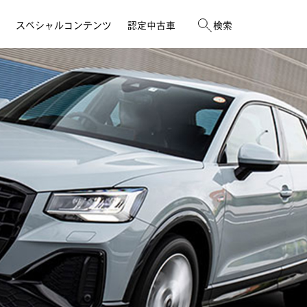
スペシャルコンテンツ
認定中古車
検索
メールマガジン登録
入庫予約
イベント
公式YouTubeチャンネル
ボディリペアWeb見積りサービス
Audi e-tron Owner's Interview
LINEアカウントのご案内
車検
Audi GALA & Circuit Experience
オンライン商談サービス
点検
Audi Kids Cup 2026
イベント一覧はこちら
店舗一覧
店舗一覧
店舗一覧