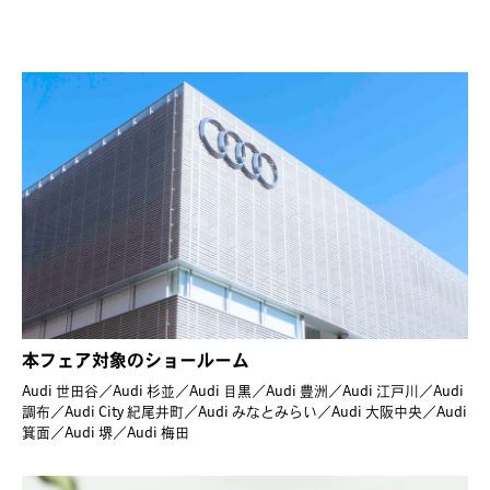
本フェア対象のショールーム
Audi 世田谷／Audi 杉並／Audi 目黒／Audi 豊洲／Audi 江戸川／Audi
調布／Audi City 紀尾井町／Audi みなとみらい／Audi 大阪中央／Audi
箕面／Audi 堺／Audi 梅田