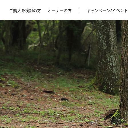
ご購入を検討の方
オーナーの方
|
キャンペーン/イベント
Online Showroom
Owner’s Dashboard
キャンペーン
初めてのAudi e-tron
アフターサービスのご案内
Audi Special Compact Fair 2026
保証＆メンテナンスサービス
サービス / プロダクトのご利用
Audi e-tronモデル 期間限定 Special Offer
モビリティサービス
Audi Online Shop
Audi Summer Refresh Campaign 2026
モビリティサービス
キャンペーン一覧はこちら
最新モデル
認定中古車
最新モデル
認定中古車
最新モデル
認定中古車