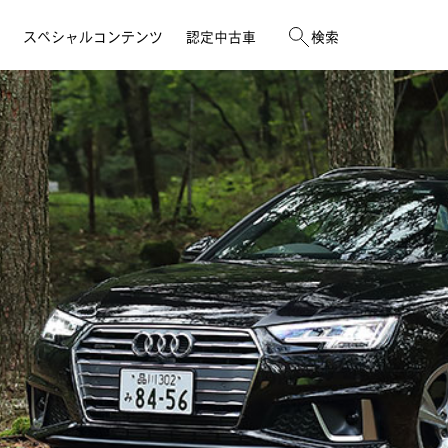
スペシャルコンテンツ
認定中古車
検索
メールマガジン登録
入庫予約
イベント
公式YouTubeチャンネル
ボディリペアWeb見積りサービス
Audi e-tron Owner's Interview
LINEアカウントのご案内
車検
Audi GALA & Circuit Experience
オンライン商談サービス
点検
Audi Kids Cup 2026
イベント一覧はこちら
店舗一覧
店舗一覧
店舗一覧