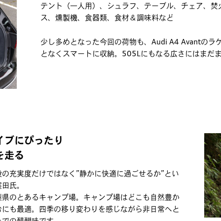
テント（一人用）、シュラフ、テーブル、チェア、焚
ス、燻製機、食器類、食材＆調味料など
少し多めとなった今回の荷物も、Audi A4 Avant
となくスマートに収納。505Lにもなる広さにはまだ
イブにぴったり
を走る
の充実度だけではなく”静かに快適に過ごせるか”とい
窪田氏。
梨県のとあるキャンプ場。キャンプ場はどこも自然豊か
むにも最適。四季の移り変わりを感じながら非日常へと
上での醍醐味です。