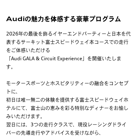
最新モデル
Audiの魅力を体感する豪華プログラム
認定中古車
2026年の最後を飾るイヤーエンドパーティーと日本を代
店舗一覧
表するサーキット富士スピードウェイ本コースでの走行
をご体感いただける
「Audi GALA & Circuit Experience」を開催いたしま
す。
モータースポーツとホスピタリティーの融合をコンセプ
トに、
初日は唯一無二の体験を提供する富士スピードウェイホ
テルにて、富士山の恵みを彩る特別なディナーをお愉し
みいただけます。
翌日には、3つの走行クラスで、現役レーシングドライ
バーの先導走行やアドバイスを受けながら、