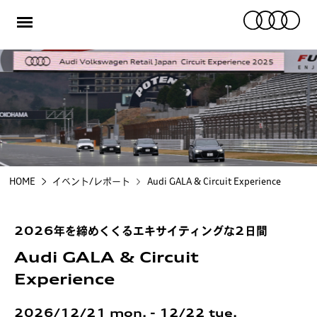
メ
ニ
ュ
ー
ご購入を検討の方
オーナーの方
キャンペーン/イベント
HOME
イベント/レポート
Audi GALA & Circuit Experience
スペシャルコンテンツ
認定中古車
2026年を締めくくるエキサイティングな2日間
運営会社について
Audi GALA & Circuit
Experience
採用情報
2026/12/21 mon. - 12/22 tue.