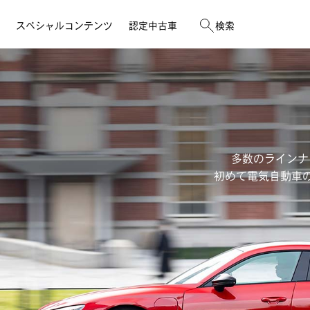
スペシャルコンテンツ
認定中古車
検索
メールマガジン登録
入庫予約
イベント
公式YouTubeチャンネル
ボディリペアWeb見積りサービス
Audi e-tron Owner's Interview
多数のラインナッ
LINEアカウントのご案内
車検
Audi GALA & Circuit Experience
初めて電気自動車
オンライン商談サービス
点検
Audi Kids Cup 2026
イベント一覧はこちら
店舗一覧
店舗一覧
店舗一覧