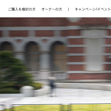
ご購入を検討の方
オーナーの方
|
キャンペーン/イベント
Online Showroom
Owner’s Dashboard
キャンペーン
初めてのAudi e-tron
アフターサービスのご案内
Audi Special Compact Fair 2026
保証＆メンテナンスサービス
サービス / プロダクトのご利用
Audi e-tronモデル 期間限定 Special Offer
モビリティサービス
Audi Online Shop
Audi Summer Refresh Campaign 2026
モビリティサービス
キャンペーン一覧はこちら
最新モデル
認定中古車
最新モデル
認定中古車
最新モデル
認定中古車