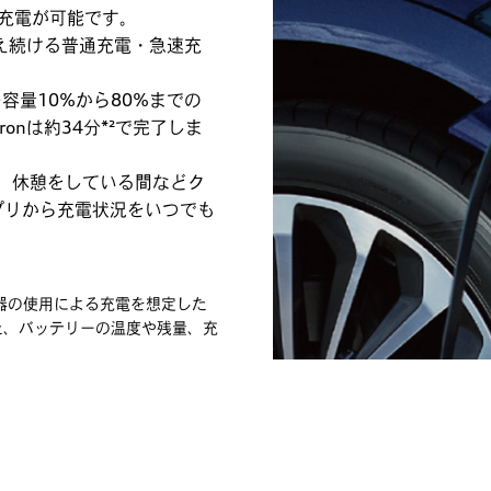
に充電が可能です。
え続ける普通充電・急速充
容量10%から80%までの
 e-tronは約34分*²で完了しま
、休憩をしている間などク
アプリから充電状況をいつでも
電器の使用による充電を想定した
た、バッテリーの温度や残量、充