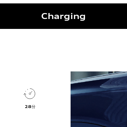
Charging
28
分