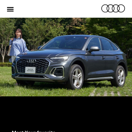
メ
ニ
ュ
ー
ご購入を検討の方
オーナーの方
キャンペーン/イベント
スペシャルコンテンツ
認定中古車
運営会社について
Audiful
採用情報