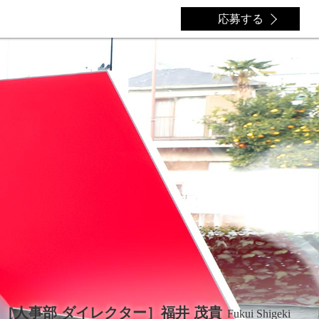
応募する
［人事部 ダイレクター］福井 茂貴
Fukui Shigeki